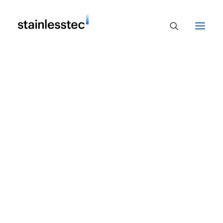
Profil
Zertifikate
Historie
Ausbildung
Lieferung
Verfahren
Maschinen
Edelstahl
Systemkomponenten
Luftreiniger
Druckbehälter
Profil
Stellenangebote
Ausbildung