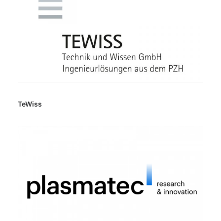
TeWiss