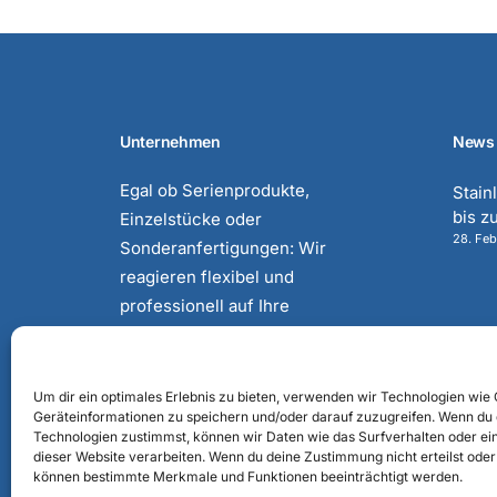
Unternehmen
News
Egal ob Serienprodukte,
Stain
bis z
Einzelstücke oder
28. Fe
Sonderanfertigungen: Wir
reagieren flexibel und
professionell auf Ihre
Bedürfnisse und liefern auch
Just-in-time sowie Baugruppen
und Systemkomponenten.
Um dir ein optimales Erlebnis zu bieten, verwenden wir Technologien wie
Geräteinformationen zu speichern und/oder darauf zuzugreifen. Wenn du
Technologien zustimmst, können wir Daten wie das Surfverhalten oder ein
dieser Website verarbeiten. Wenn du deine Zustimmung nicht erteilst oder
können bestimmte Merkmale und Funktionen beeinträchtigt werden.