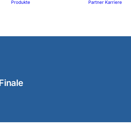
Produkte
Partner
Karriere
Edelstahl
Pr
Systemkomponenten
S
Luftreiniger
A
Druckbehälter
Finale