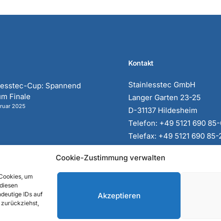
Kontakt
Stainlesstec GmbH
lesstec-Cup: Spannend
um Finale
Langer Garten 23-25
bruar 2025
D-31137 Hildesheim
Telefon: +49 5121 690 85-
Telefax: +49 5121 690 85-
E-Mail:
info@stainlesstec
Cookie-Zustimmung verwalten
 Cookies, um
 diesen
deutige IDs auf
Akzeptieren
 zurückziehst,