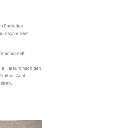
Am Ende des
lau nach einem
ermannschaft
hule Harsum nach den
 Großen. Acht
geben.