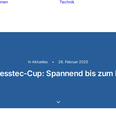
hmen
Technik
Profil
Zertifikate
Verfahren
Historie
Maschinen
Lieferung
In
Aktuelles
•
28. Februar 2025
lesstec-Cup: Spannend bis zum 